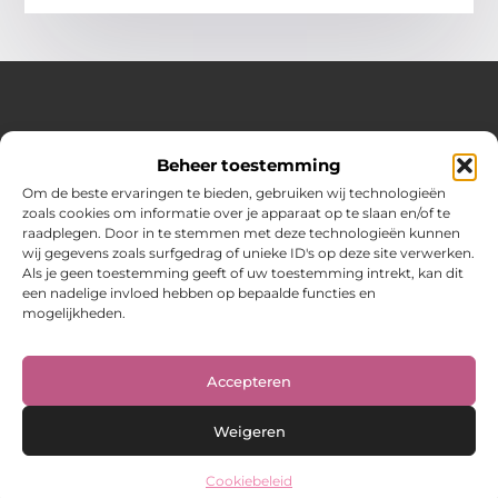
Over Hot spark
Beheer toestemming
Jouw bron voor inspiratie en praktische tips voor het
dagelijks leven.
Om de beste ervaringen te bieden, gebruiken wij technologieën
Verken een gevarieerde selectie blogs en artikelen boordevol
zoals cookies om informatie over je apparaat op te slaan en/of te
handige adviezen en verrassende inzichten om elke dag
raadplegen. Door in te stemmen met deze technologieën kunnen
optimaal te benutten.
wij gegevens zoals surfgedrag of unieke ID's op deze site verwerken.
Als je geen toestemming geeft of uw toestemming intrekt, kan dit
Bericht categorie
een nadelige invloed hebben op bepaalde functies en
mogelijkheden.
Main Links
Accepteren
Weigeren
Cookiebeleid
@2025 www.hot-spark.nl. All Right Reserved.