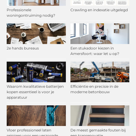
Professionele
Crawling en indexatie uitgelegd
woningontruiming nodig?
2e hands bureaus
Een stukadoor kiezen in
Amersfoort: waar let u op?
Waarom kwalitatieve batterijen
Efficiëntie en precisie in de
kopen essentieel is voor je
moderne betonbouw
apparatuur
Vloer professioneel laten
De meest gemaakte fouten bij
reinigen voor een verzorgde
een traprenovatie