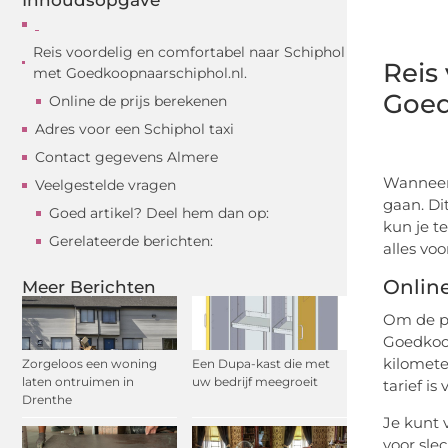
Reis voordelig en comfortabel naar Schiphol
Reis
met Goedkoopnaarschiphol.nl.
Goed
Online de prijs berekenen
Adres voor een Schiphol taxi
Contact gegevens Almere
Wanneer 
Veelgestelde vragen
gaan. Di
Goed artikel? Deel hem dan op:
kun je t
Gerelateerde berichten:
alles voo
Online
Meer Berichten
Om de pr
Goedkoop
kilomete
Zorgeloos een woning
Een Dupa-kast die met
laten ontruimen in
uw bedrijf meegroeit
tarief is
Drenthe
Je kunt 
voor slec