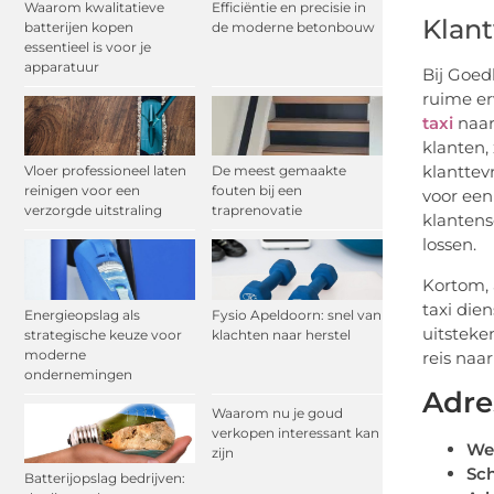
Waarom kwalitatieve
Efficiëntie en precisie in
Klant
batterijen kopen
de moderne betonbouw
essentieel is voor je
apparatuur
Bij Goed
ruime er
taxi
naar
klanten,
klanttev
Vloer professioneel laten
De meest gemaakte
reinigen voor een
fouten bij een
voor een
verzorgde uitstraling
traprenovatie
klantens
lossen.
Kortom, 
taxi die
Energieopslag als
Fysio Apeldoorn: snel van
uitsteke
strategische keuze voor
klachten naar herstel
moderne
reis naa
ondernemingen
Adre
Waarom nu je goud
verkopen interessant kan
We
zijn
Sch
Batterijopslag bedrijven: