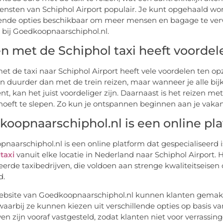
iensten van Schiphol Airport populair. Je kunt opgehaald wor
lende opties beschikbaar om meer mensen en bagage te vervoe
 bij Goedkoopnaarschiphol.nl.
n met de Schiphol taxi heeft voordel
et de taxi naar Schiphol Airport heeft vele voordelen ten op
n duurder dan met de trein reizen, maar wanneer je alle bij
t, kan het juist voordeliger zijn. Daarnaast is het reizen met
oeft te slepen. Zo kun je ontspannen beginnen aan je vakan
oopnaarschiphol.nl is een online pl
naarschiphol.nl is een online platform dat gespecialiseerd
ltaxi
vanuit elke locatie in Nederland naar Schiphol Airport
eerde taxibedrijven, die voldoen aan strenge kwaliteitseisen
d.
ebsite van Goedkoopnaarschiphol.nl kunnen klanten gemakkel
 waarbij ze kunnen kiezen uit verschillende opties op basis 
ven zijn vooraf vastgesteld, zodat klanten niet voor verrassi