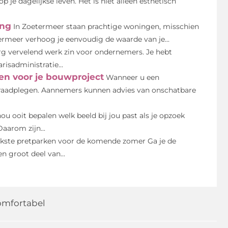
 je dagelijkse leven. Het is niet alleen esthetisch
ing
In Zoetermeer staan prachtige woningen, misschien
rmeer verhoog je eenvoudig de waarde van je...
erg vervelend werk zin voor ondernemers. Je hebt
risadministratie...
en voor je bouwproject
Wanneer u een
 raadplegen. Aannemers kunnen advies van onschatbare
ou ooit bepalen welk beeld bij jou past als je opzoek
aarom zijn...
ukste pretparken voor de komende zomer Ga je de
 groot deel van...
comfortabel