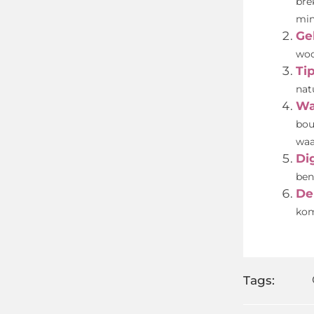
bre
min
Ge
woo
Tip
nat
Wa
bou
waa
Di
ben
De
kom
Tags: