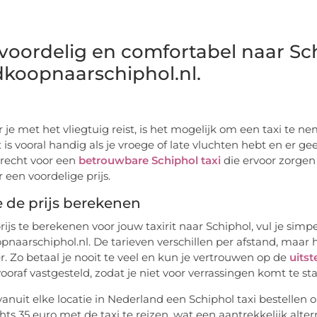
 voordelig en comfortabel naar Sc
koopnaarschiphol.nl.
je met het vliegtuig reist, is het mogelijk om een taxi te ne
t is vooral handig als je vroege of late vluchten hebt en er g
erecht voor een
betrouwbare Schiphol taxi
die ervoor zorgen 
r een voordelige prijs.
 de prijs berekenen
ijs te berekenen voor jouw taxirit naar Schiphol, vul je sim
naarschiphol.nl. De tarieven verschillen per afstand, maar h
r. Zo betaal je nooit te veel en kun je vertrouwen op de
uits
 vooraf vastgesteld, zodat je niet voor verrassingen komt te st
vanuit elke locatie in Nederland een Schiphol taxi bestellen 
hts 35 euro met de taxi te reizen, wat een aantrekkelijk alterna