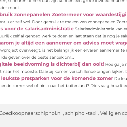
ken, scheuren of heel dun zijn kunnen een grote invloed hebben op
der mooi...
bruik zonnepanelen Zoetermeer voor waardestijg
nt u er zelf wel. Door gebruik te maken van zonnepanelen Zoete
s voor de salarisadministratie
Salarisadministratie kan 
uurlijk zelf al genoeg werk te doen en laat staan dat je nog je sala
arom je altijd een aannemer om advies moet vrag
wproject overweegt, is het belangrijk een ervaren aannemer te
rde geven over de beste aanpak om...
gitale beeldvorming is dichterbij dan ooit!
Hoe ga je n
t naar het mooiste. Daarbij komen verschillende dingen kijken. D
 leukste pretparken voor de komende zomer
De le
ende zomer wel of niet naar het buitenland? Die vraag houdt een
Goedkoopnaarschiphol.nl
,
schiphol-taxi
,
Veilig en 