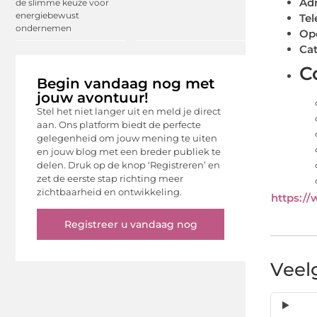
Ad
de slimme keuze voor
energiebewust
Tel
ondernemen
Ope
Cat
C
Begin vandaag nog met
jouw avontuur!
Stel het niet langer uit en meld je direct
aan. Ons platform biedt de perfecte
gelegenheid om jouw mening te uiten
en jouw blog met een breder publiek te
delen. Druk op de knop ‘Registreren’ en
zet de eerste stap richting meer
zichtbaarheid en ontwikkeling.
https:/
Registreer u vandaag nog
Veel