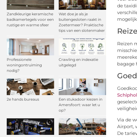
de taxid
verschil
Zandkleurige keramische
Wat doe je als je
mogelijk
badkamertegels voor een
buitengesloten raakt in
rustige en warme sfeer
Zoetermeer? Praktische
Reize
tips van een slotenmaker
Reizen m
misschie
meereken
Professionele
Crawling en indexatie
bagage h
woningontruiming
uitgelegd
nodig?
Goedk
Goedkoop
Schipho
2e hands bureaus
Een stukadoor kiezen in
geselect
Amersfoort: waar let u
veilighei
op?
Via de w
Airport,
De tarie