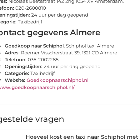
res:
Nicolaas Beetsstraat 142 2hg 1054 XV Amsterdam.
efoon:
020-2600810
ningstijden:
24 uur per dag geopend
egorie:
Taxibedrijf
ontact gegevens Almere
Goedkoop naar Schiphol
, Schiphol taxi Almere
Adres:
Roemer Visscherstraat 39, 1321 CD Almere
Telefoon:
036-2002285
Openingstijden:
24 uur per dag geopend
Categorie:
Taxibedrijf
Website:
Goedkoopnaarschiphol.nl
/www.goedkoopnaarschiphol.nl/
gestelde vragen
Hoeveel kost een taxi naar Schiphol me