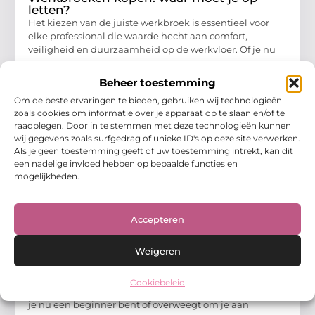
letten?
Het kiezen van de juiste werkbroek is essentieel voor
elke professional die waarde hecht aan comfort,
veiligheid en duurzaamheid op de werkvloer. Of je nu
Aanbiedingen
Beheer toestemming
Om de beste ervaringen te bieden, gebruiken wij technologieën
zoals cookies om informatie over je apparaat op te slaan en/of te
raadplegen. Door in te stemmen met deze technologieën kunnen
wij gegevens zoals surfgedrag of unieke ID's op deze site verwerken.
Als je geen toestemming geeft of uw toestemming intrekt, kan dit
een nadelige invloed hebben op bepaalde functies en
mogelijkheden.
Accepteren
Weigeren
5 dingen die je moet weten voordat je
begint met hockey
Hockey is een dynamische en spannende sport die
Cookiebeleid
wereldwijd door miljoenen mensen wordt beoefend. Of
je nu een beginner bent of overweegt om je aan