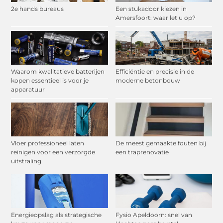
2e hands bureaus
Een stukadoor kiezen in
Amersfoort: waar let u op?
Waarom kwalitatieve batterijen
Efficiëntie en precisie in de
kopen essentieel is voor je
moderne betonbouw
apparatuur
Vloer professioneel laten
De meest gemaakte fouten bij
reinigen voor een verzorgde
een traprenovatie
uitstraling
Energieopslag als strategische
Fysio Apeldoorn: snel van