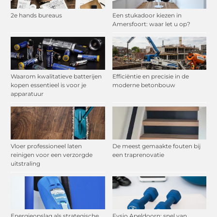
2e hands bureaus
Een stukadoor kiezen in
Amersfoort: waar let u op?
Waarom kwalitatieve batterijen
Efficiëntie en precisie in de
kopen essentieel is voor je
moderne betonbouw
apparatuur
Vloer professioneel laten
De meest gemaakte fouten bij
reinigen voor een verzorgde
een traprenovatie
uitstraling
Energieopslag als strategische
Fysio Apeldoorn: snel van