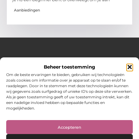
Aanbiedingen
Over Hot spark
Beheer toestemming
Jouw bron voor inspiratie en praktische tips voor het
dagelijks leven.
Om de beste ervaringen te bieden, gebruiken wij technologieën
Verken een gevarieerde selectie blogs en artikelen boordevol
zoals cookies om informatie over je apparaat op te slaan en/of te
handige adviezen en verrassende inzichten om elke dag
raadplegen. Door in te stemmen met deze technologieën kunnen
optimaal te benutten.
wij gegevens zoals surfgedrag of unieke ID's op deze site verwerken.
Als je geen toestemming geeft of uw toestemming intrekt, kan dit
Bericht categorie
een nadelige invloed hebben op bepaalde functies en
mogelijkheden.
Main Links
Accepteren